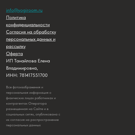
info@yogiroom.ru
Политика
конфиденциальности
Согласия на обработку
персональных данных и
рассылку
Оферта
ИП Танайлова Елена
Владимировна,
ИНН: 781417551700
Все фотоизображения и
персональная информация о
физических лицах работниках и
контрагентах Оператора
размещенная на Сайте и в
социальных сетях, опубликована с
их согласия на распространение
персональных данных