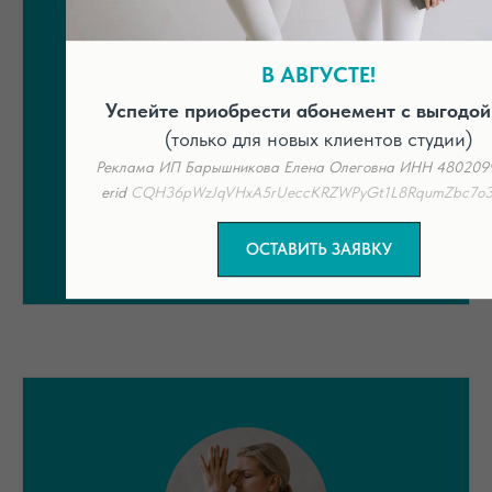
10 занятий
В АВГУСТЕ!
7 700 ₽
Успейте приобрести абонемент с выгодой
1 занятие = 770 ₽
(только для новых клиентов студии)
Срок действия — 3 месяца
Реклама ИП Барышникова Елена Олеговна ИНН 480209
erid
CQH36pWzJqVHxA5rUeccKRZWPyGt1L8RqumZbc7o
КУПИТЬ
ОСТАВИТЬ ЗАЯВКУ