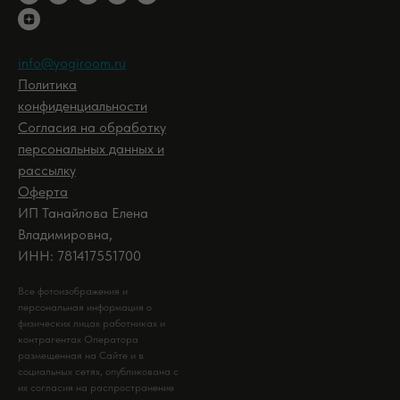
info@yogiroom.ru
Политика
конфиденциальности
Согласия на обработку
персональных данных и
рассылку
Оферта
ИП Танайлова Елена
Владимировна,
ИНН: 781417551700
Все фотоизображения и
персональная информация о
физических лицах работниках и
контрагентах Оператора
размещенная на Сайте и в
социальных сетях, опубликована с
их согласия на распространение