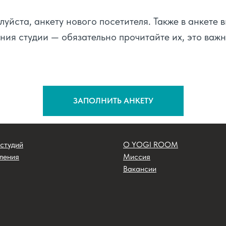
луйста, анкету нового посетителя. Также в анкете 
ния студии — обязательно прочитайте их, это важ
ЗАПОЛНИТЬ АНКЕТУ
студий
О YOGI ROOM
ления
Миссия
Вакансии