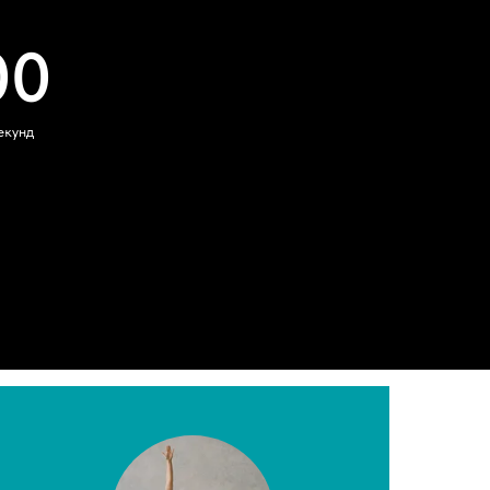
00
екунд