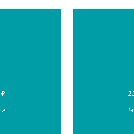
0
₽
2
яца
Ср